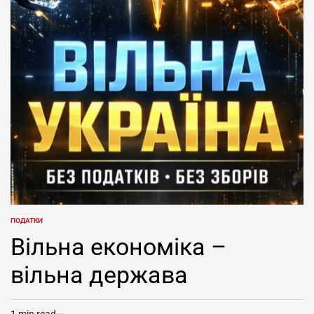
продаємось
не
продаємось
ПОДАТКИ
POSTED
IN
Вільна економіка –
вільна держава
1 min read