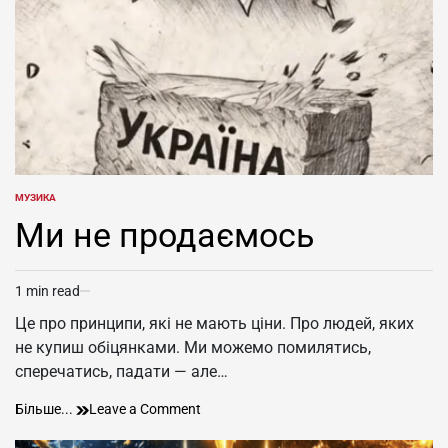
горобець”
МУЗИКА
POSTED
IN
Ми не продаємось
1 min read
Estimated
read
Це про принципи, які не мають ціни. Про людей, яких
time
не купиш обіцянками. Ми можемо помилятись,
сперечатись, падати — але…
Ми
on
Більше...
Leave a Comment
не
Ми