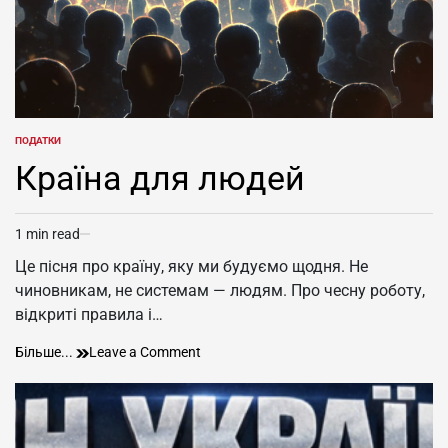
ПОДАТКИ
POSTED
IN
Країна для людей
1 min read
Estimated
read
Це пісня про країну, яку ми будуємо щодня. Не
time
чиновникам, не системам — людям. Про чесну роботу,
відкриті правила і…
Країна
on
Більше...
Leave a Comment
для
Країна
людей
для
людей