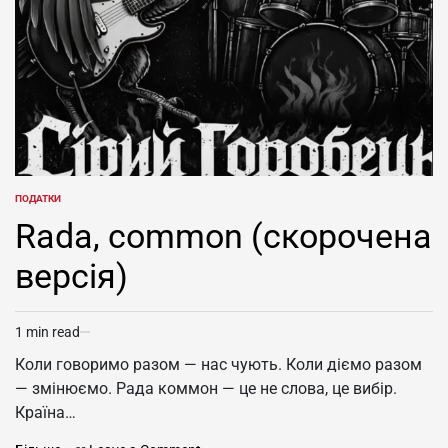
іншим
та
“ворожим”
іншим
софтом
“ворожим”
до
софтом
2030
до
року
2030
року
ПОДАТКИ
POSTED
IN
Rada, common (скорочена
версія)
1 min read
Estimated
read
Коли говоримо разом — нас чують. Коли діємо разом
time
— змінюємо. Рада коммон — це не слова, це вибір.
Країна…