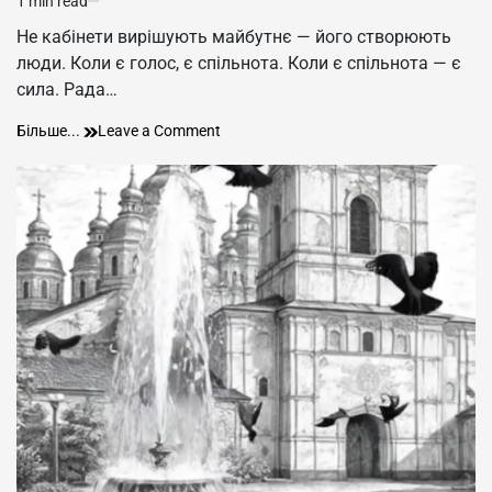
1 min read
Estimated
read
Не кабінети вирішують майбутнє — його створюють
time
люди. Коли є голос, є спільнота. Коли є спільнота — є
сила. Рада…
Rada,
on
Більше...
Leave a Comment
common,
Rada,
common!
common,
common!