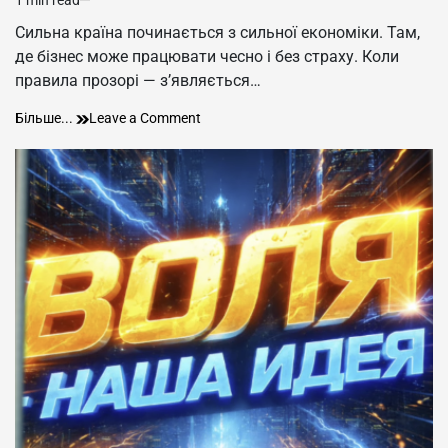
Estimated
read
Сильна країна починається з сильної економіки. Там,
time
де бізнес може працювати чесно і без страху. Коли
правила прозорі — зʼявляється…
Вільна
on
Більше...
Leave a Comment
економіка
Вільна
–
економіка
вільна
–
держава
вільна
держава