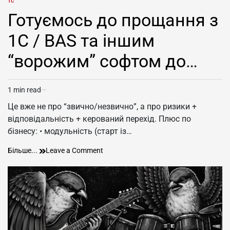
1С
POSTED
IN
Готуємось до прощання з
1С / BAS та іншим
“ворожим” софтом до
2030 року
1 min read
Estimated
read
Це вже не про “звично/незвично”, а про ризики +
time
відповідальність + керований перехід. Плюс по
бізнесу: • модульність (старт із…
Готуємось
on
Більше...
Leave a Comment
до
Готуємось
прощання
до
з
прощання
1С
з
/
1С
BAS
/
та
BAS