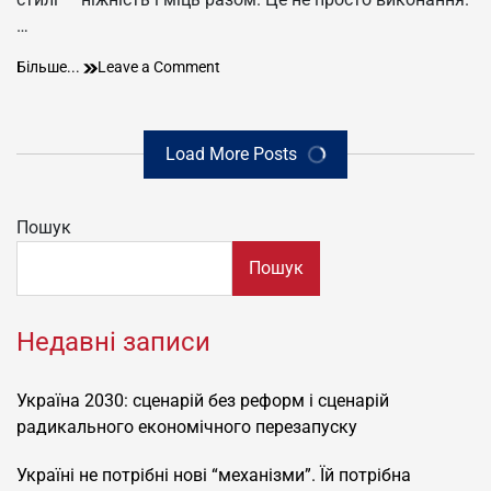
…
Гімн
on
Більше...
Leave a Comment
України
Гімн
в
України
рок-
в
Load More Posts
стилі
рок-
(жіночий
стилі
голос)
(жіночий
Пошук
голос)
Пошук
Недавні записи
Україна 2030: сценарій без реформ і сценарій
радикального економічного перезапуску
Україні не потрібні нові “механізми”. Їй потрібна