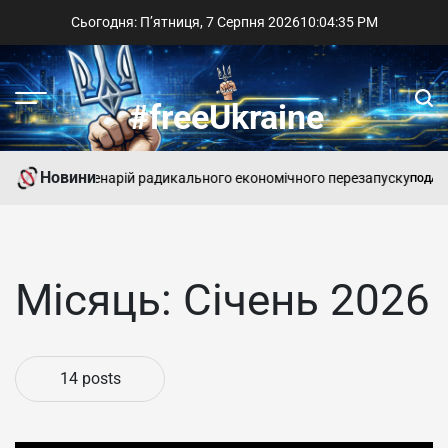
Skip
Сьогодня: П’ятниця, 7 Серпня 2026
10
:
04
:
36
PM
to
content
Menu
Sear
#freeUkraine
Новини
 і сценарій радикального економічного перезапуску
Україні н
ПОДАТКИ
POSTED
IN
Місяць:
Січень 2026
14 posts