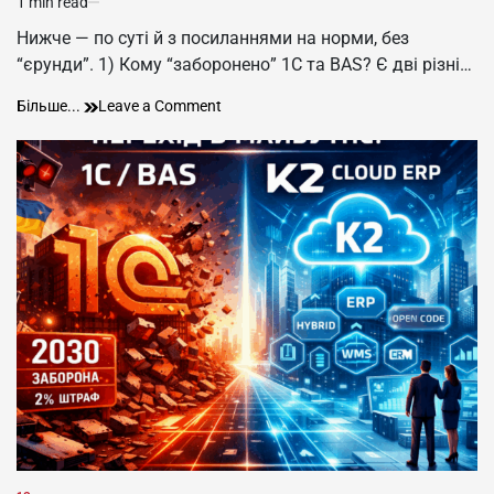
1 min read
Estimated
read
Нижче — по суті й з посиланнями на норми, без
time
“єрунди”. 1) Кому “заборонено” 1С та BAS? Є дві різні…
Кому
on
Більше...
Leave a Comment
“заборонено”
Кому
1С
“заборонено”
та
1С
BAS?
та
BAS?