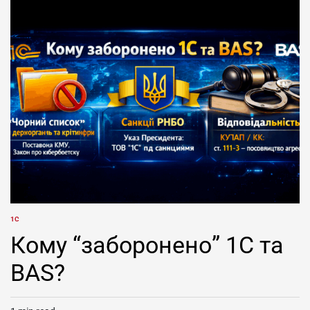
1С
POSTED
IN
Кому “заборонено” 1С та
BAS?