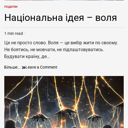
ПОДАТКИ
POSTED
IN
Національна ідея – воля
1 min read
Estimated
read
Це не просто слово. Воля — це вибір жити по своєму.
time
Не боятись, не мовчати, не підлаштовуватись.
Будувати країну, де…
Національна
on
Більше...
Leave a Comment
ідея
Національна
–
ідея
воля
–
воля