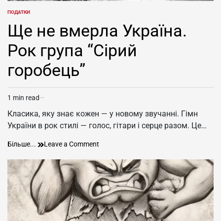
ПОДАТКИ
POSTED
IN
Ще не вмерла Україна.
Рок група “Сірий
горобець”
1 min read
Estimated
read
Класика, яку знає кожен — у новому звучанні. Гімн
time
України в рок стилі — голос, гітари і серце разом. Це…
Ще
on
Більше...
Leave a Comment
не
Ще
вмерла
не
Україна.
вмерла
Рок
Україна.
група
Рок
“Сірий
група
горобець”
“Сірий