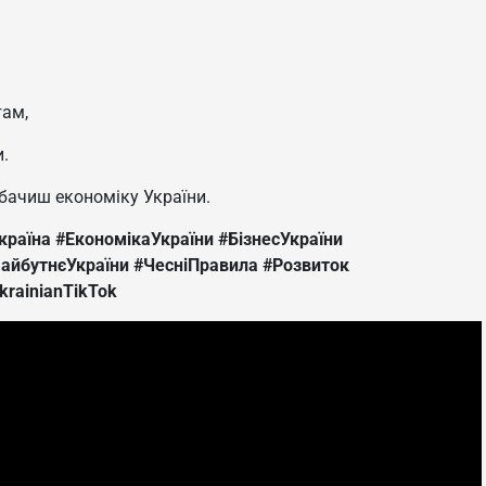
там,
.
 бачиш економіку України.
країна
#ЕкономікаУкраїни
#БізнесУкраїни
айбутнєУкраїни
#ЧесніПравила
#Розвиток
krainianTikTok