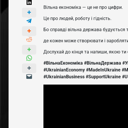
Вільна економіка — це не про цифри.
Це про людей, роботу і гідність.
Бо справді вільна держава будується 
де кожен може створювати і заробляти
Дослухай до кінця та напиши, якою ти
#ВільнаЕкономіка
#ВільнаДержава
#У
#UkrainianEconomy
#MadeInUkraine
#М
#UkrainianBusiness
#SupportUkraine
#U