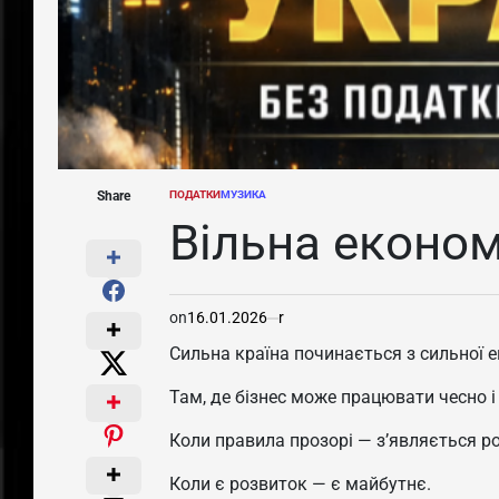
Share
ПОДАТКИ
МУЗИКА
POSTED
IN
Вільна економ
on
16.01.2026
r
Сильна країна починається з сильної е
Там, де бізнес може працювати чесно і 
Коли правила прозорі — зʼявляється р
Коли є розвиток — є майбутнє.