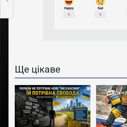
Happy
Sad
0
0
Ще цікаве