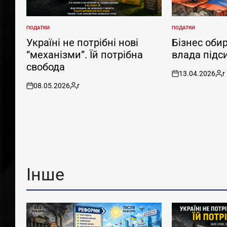
ПОДАТКИ
ПОДАТКИ
POSTED
POSTED
IN
IN
Україні не потрібні нові
Бізнес обир
“механізми”. Їй потрібна
влада підс
свобода
13.04.2026
r
on
Pos
08.05.2026
r
by
on
Posted
by
Інше