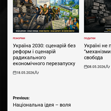
РЕФОРМИ
ПОДАТКИ
POSTED
POSTED
IN
IN
Україна 2030: сценарій без
Україні не 
реформ і сценарій
“механізми”
радикального
свобода
економічного перезапуску
08.05.2026
r
on
Pos
18.05.2026
r
by
on
Posted
by
Навігація
Previous:
Національна ідея – воля
записів