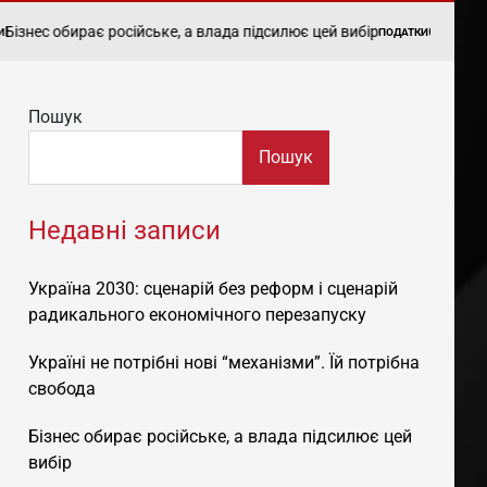
ирає російське, а влада підсилює цей вибір
Єдиний податок: св
ПОДАТКИ
POSTED
IN
Пошук
Пошук
Недавні записи
Україна 2030: сценарій без реформ і сценарій
радикального економічного перезапуску
Україні не потрібні нові “механізми”. Їй потрібна
свобода
Бізнес обирає російське, а влада підсилює цей
вибір