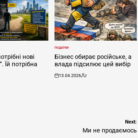
ПОДАТКИ
POSTED
IN
потрібні нові
Бізнес обирає російське, а
. Їй потрібна
влада підсилює цей вибір
13.04.2026
r
on
Posted
by
ted
Next:
Ми не продаємось