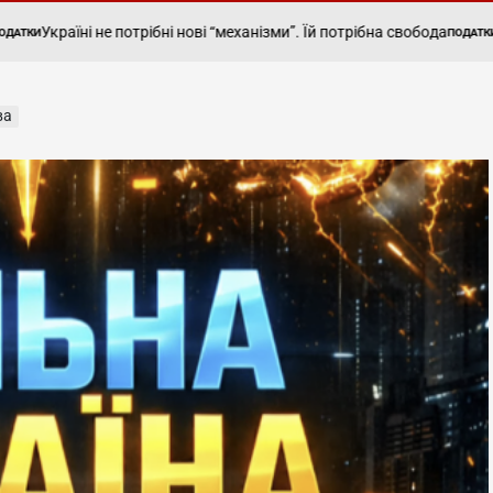
ні не потрібні нові “механізми”. Їй потрібна свобода
Бізнес об
ПОДАТКИ
POSTED
IN
ва