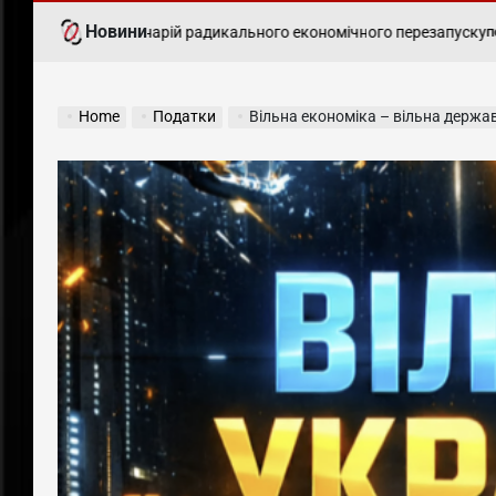
Новини
еформ і сценарій радикального економічного перезапуску
Украї
ПОДАТКИ
POSTED
IN
Home
Податки
Вільна економіка – вільна держа