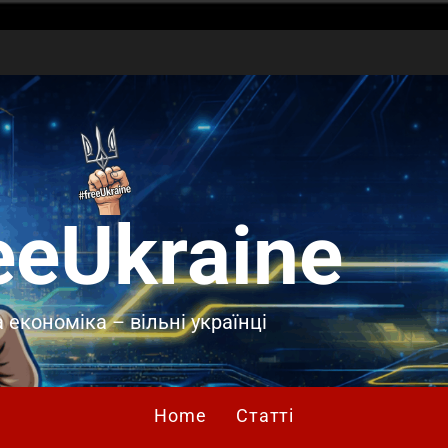
eeUkraine
 економіка – вільні українці
Home
Статті