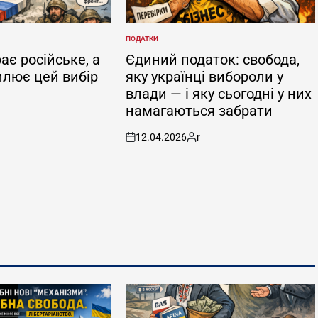
ПОДАТКИ
POSTED
IN
ає російське, а
Єдиний податок: свобода,
илює цей вибір
яку українці вибороли у
влади — і яку сьогодні у них
намагаються забрати
ted
12.04.2026
r
on
Posted
by