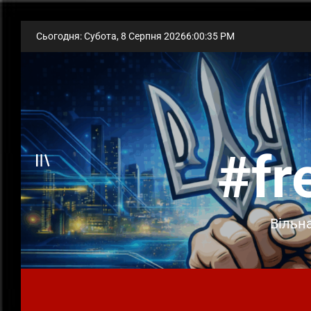
Skip
Сьогодня: Субота, 8 Серпня 2026
6
:
00
:
36
PM
to
content
#fr
Offcanvas
Вільна