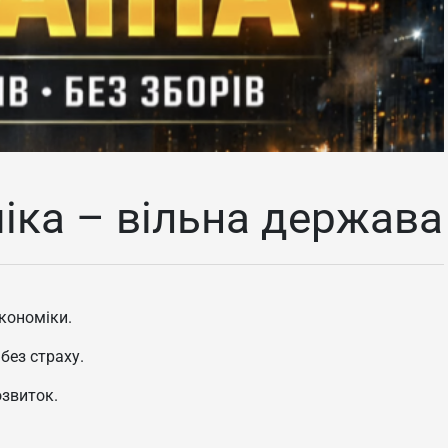
іка – вільна держава
кономіки.
без страху.
озвиток.