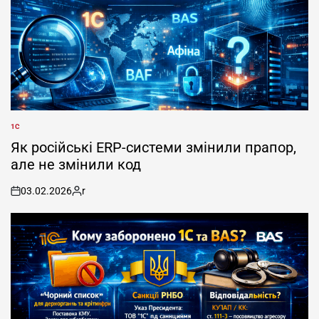
1С
POSTED
IN
Як російські ERP-системи змінили прапор,
але не змінили код
03.02.2026
r
on
Posted
by