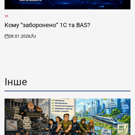
1С
POSTED
IN
Кому “заборонено” 1С та BAS?
28.01.2026
r
on
Posted
by
Інше