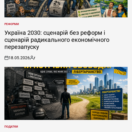
РЕФОРМИ
POSTED
IN
Україна 2030: сценарій без реформ і
сценарій радикального економічного
перезапуску
18.05.2026
r
on
Posted
by
ПОДАТКИ
POSTED