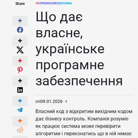
Share
1С
OPENSOURCE
МУЗИКА
POSTED
IN
Що дає
власне,
українське
програмне
забезпечення
on
09.01.2026
r
Власний код з відкритим вихідним кодом
дає бізнесу контроль. Компанія розуміє
як працює система може перевірити
алгоритми і переконатись що в ній немає