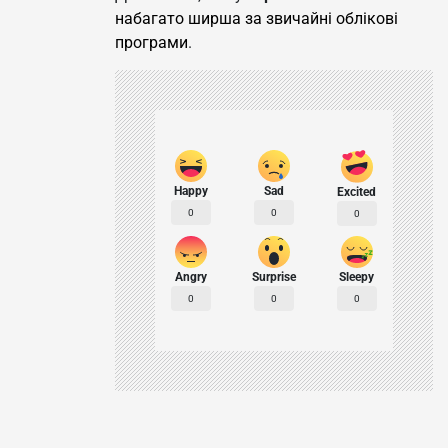
набагато ширша за звичайні облікові
програми
.
Happy
Sad
Excited
0
0
0
Angry
Surprise
Sleepy
0
0
0