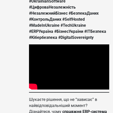
#UkrainianSoftware
#ЦифроваНезалежність
#НезалежнийБізнес
#БезпекаДаних
#КонтрольДаних
#SelfHosted
#MadeInUkraine
#TechUkraine
#ERPУкраїна
#БізнесУкраїни
#ІТБезпека
#Кібербезпека
#DigitalSovereignty
Шукаєте рішення, що не “зависає” в
найвідповідальніший момент?
Дізнайтеся, чому
справжня ERP-система