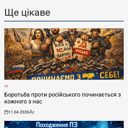
Ще цікаве
1С
POSTED
IN
Боротьба проти російського починається з
кожного з нас
11.04.2026
r
on
Posted
by