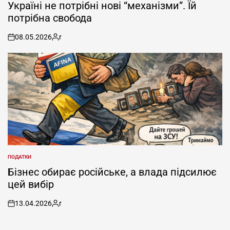
IN
Україні не потрібні нові “механізми”. Їй
потрібна свобода
08.05.2026
r
on
Posted
by
ПОДАТКИ
POSTED
IN
Бізнес обирає російське, а влада підсилює
цей вибір
13.04.2026
r
on
Posted
by