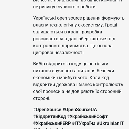
не ризикує зупинкою роботи.
Українські open source рішення формують
власну технологічну екосистему. Гроші
залишаються в країні розробка
розвивається а дані зберігаються під
контролем підприємства. Це основа
цифрової незалежності.
Вибір відкритого коду це не тільки
питання зручності а питання безпеки
економіки і майбутнього. Коли код
відкритий держава і бізнес контролюють
свої процеси а не довіряють їх сторонній
стороні.
#OpenSource
#OpenSourceUA
#ВідкритийКод
#УкраїнськийСофт
#УкраїнськийERP
#ITУкраїна
#UkrainianIT