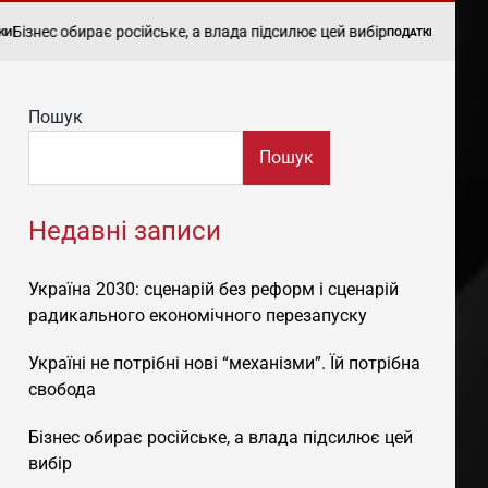
бирає російське, а влада підсилює цей вибір
Єдиний податок: 
ПОДАТКИ
POSTED
IN
Пошук
Пошук
Недавні записи
Україна 2030: сценарій без реформ і сценарій
радикального економічного перезапуску
Україні не потрібні нові “механізми”. Їй потрібна
свобода
Бізнес обирає російське, а влада підсилює цей
вибір