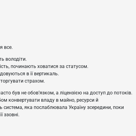
я все.
ть володіти.
ність, починають ховатися за статусом.
довуються в її вертикаль.
 торгувати страхом.
сто був не обов’язком, а ліцензією на доступ до потоків.
бом конвертувати владу в майно, ресурси й
ь система, яка послаблювала Україну зсередини, поки
ї ззовні.