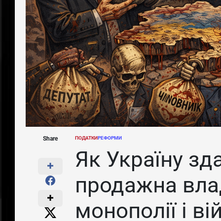
Share
ПОДАТКИ
РЕФОРМИ
POSTED
IN
Як Україну зд
продажна вла
монополії і ві