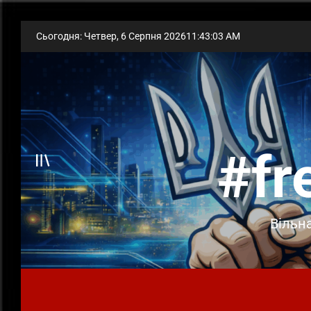
Skip
Сьогодня: Четвер, 6 Серпня 2026
11
:
43
:
04
AM
to
content
#fr
Offcanvas
Вільна