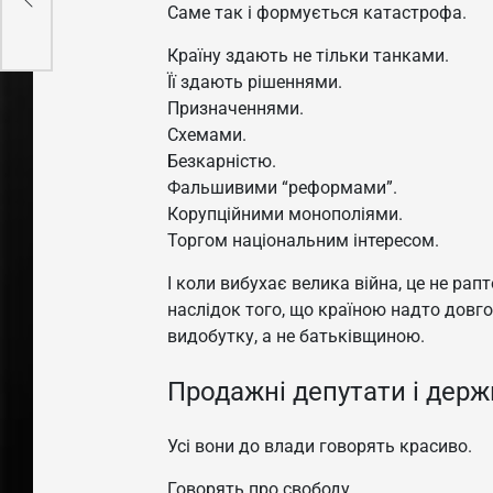
ити
Саме так і формується катастрофа.
Країну здають не тільки танками.
Її здають рішеннями.
Призначеннями.
Схемами.
Безкарністю.
Фальшивими “реформами”.
Корупційними монополіями.
Торгом національним інтересом.
І коли вибухає велика війна, це не рап
наслідок того, що країною надто довго
видобутку, а не батьківщиною.
Продажні депутати і держ
Усі вони до влади говорять красиво.
Говорять про свободу.