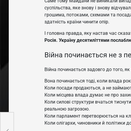
Саме тому Майдани не виникали випад
суспільства, яке знову і знову відчув
грошима, потоками, схемами та посад
здатність країни чинити опір.
І головна правда, яку настав час сказа
Росія. Україну десятиліттями послабл
Війна починається не з п
Війна починається задовго до того, я
Вона починається тоді, коли влада рок
Коли посади продаються, а не займают
Коли місцева влада думає не про захи
Коли силові структури вчаться тиснут
реальною загрозою.
Коли парламент перетворюється на кл
е
Коли олігархи, чиновники й політики 
Не