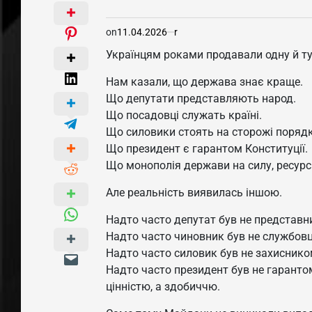
on
11.04.2026
r
Українцям роками продавали одну й ту
Нам казали, що держава знає краще.
Що депутати представляють народ.
Що посадовці служать країні.
Що силовики стоять на сторожі порядк
Що президент є гарантом Конституції.
Що монополія держави на силу, ресурси
Але реальність виявилась іншою.
Надто часто депутат був не представн
Надто часто чиновник був не службовц
Надто часто силовик був не захиснико
Надто часто президент був не гарантом
цінністю, а здобиччю.