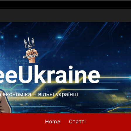
eeUkraine
 економіка – вільні українці
Home
Статті