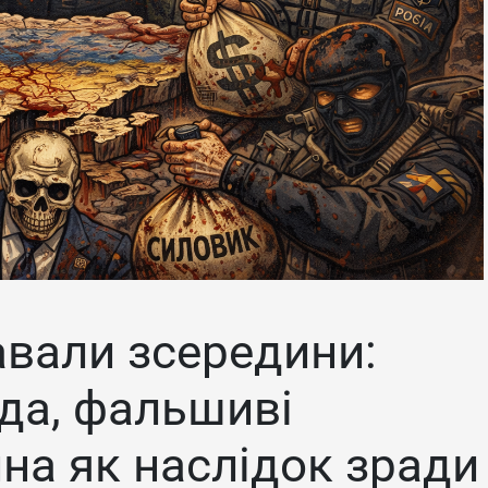
авали зсередини:
да, фальшиві
йна як наслідок зради