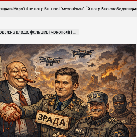
аїні не потрібні нові “механізми”. Їй потрібна свобода
Бізнес о
ПОДАТКИ
POSTED
IN
а, фальшиві монополії і війна як наслідок зради