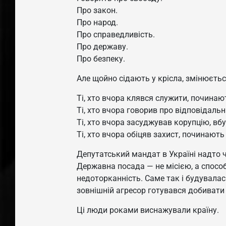
Про закон.
Про народ.
Про справедливість.
Про державу.
Про безпеку.
Але щойно сідають у крісла, змінюєтьс
Ті, хто вчора клявся служити, починаю
Ті, хто вчора говорив про відповідаль
Ті, хто вчора засуджував корупцію, вбу
Ті, хто вчора обіцяв захист, починають
Депутатський мандат в Україні надто ча
Державна посада — не місією, а спосо
недоторканність. Саме так і будувалас
зовнішній агресор готувався добивати ї
Ці люди роками виснажували країну.