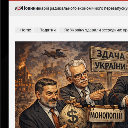
Новини
реформ і сценарій радикального економічного перезапуску
Укр
ПОДАТКИ
POSTED
IN
Home
Податки
Як Україну здавали зсередини: продажна влад