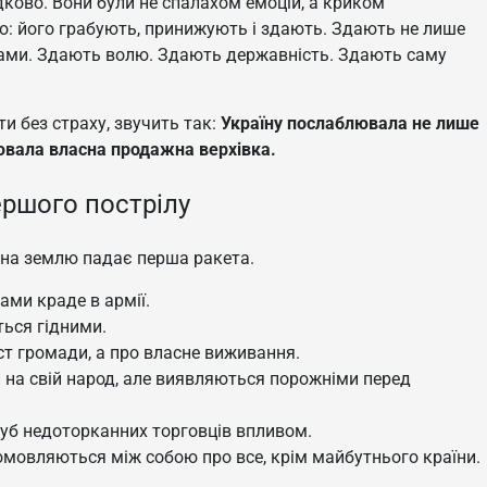
ково. Вони були не спалахом емоцій, а криком
ало: його грабують, принижують і здають. Здають не лише
ами. Здають волю. Здають державність. Здають саму
ти без страху, звучить так:
Україну послаблювала не лише
ювала власна продажна верхівка.
ершого пострілу
к на землю падає перша ракета.
ами краде в армії.
ься гідними.
ст громади, а про власне виживання.
и на свій народ, але виявляються порожніми перед
уб недоторканних торговців впливом.
домовляються між собою про все, крім майбутнього країни.