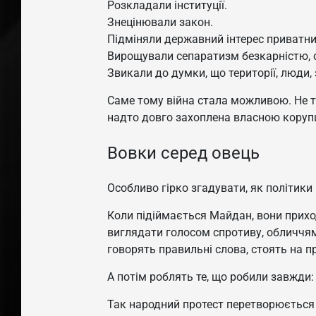
Розкладали інституції.
Знецінювали закон.
Підміняли державний інтерес приватн
Вирощували сепаратизм безкарністю, с
Звикали до думки, що території, люди,
Саме тому війна стала можливою. Не т
надто довго захоплена власною коруп
Вовки серед овець
Особливо гірко згадувати, як політики
Коли підіймається Майдан, вони прихо
виглядати голосом спротиву, обличчям
говорять правильні слова, стоять на п
А потім роблять те, що робили завжди:
Так народний протест перетворюється н