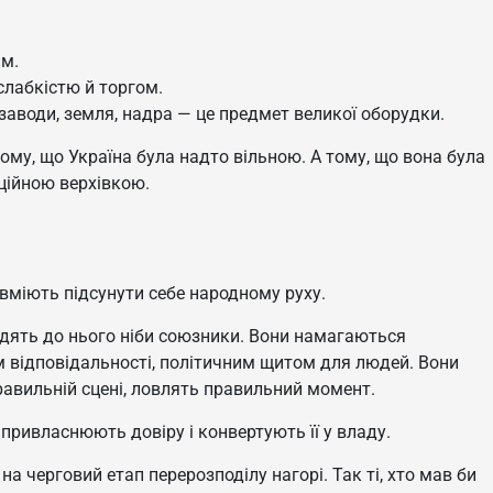
им.
лабкістю й торгом.
 заводи, земля, надра — це предмет великої оборудки.
ому, що Україна була надто вільною. А тому, що вона була
ційною верхівкою.
 вміють підсунути себе народному руху.
дять до нього ніби союзники. Вони намагаються
 відповідальності, політичним щитом для людей. Вони
равильній сцені, ловлять правильний момент.
 привласнюють довіру і конвертують її у владу.
а черговий етап перерозподілу нагорі. Так ті, хто мав би