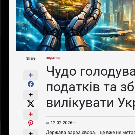
Share
ПОДАТКИ
POSTED
IN
Чудо голодува
податків та з
вилікувати Ук
on
12.02.2026
r
Держава зараз хвора. І це вже не мета