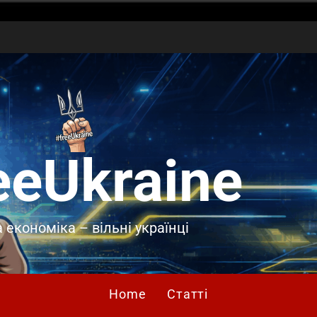
eeUkraine
 економіка – вільні українці
Home
Статті