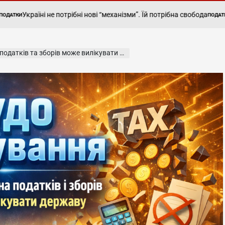
аїні не потрібні нові “механізми”. Їй потрібна свобода
Бізнес 
ПОДАТКИ
POSTED
IN
атків та зборів може вилікувати Україну