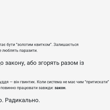
тає бути “золотим квитком”. Залишається
не люблять паразити.
о закону, або згорять разом із
суддя — він гвинтик. Коли система не має чим “притискати”
що повинно працювати завжди:
закон
.
. Радикально.