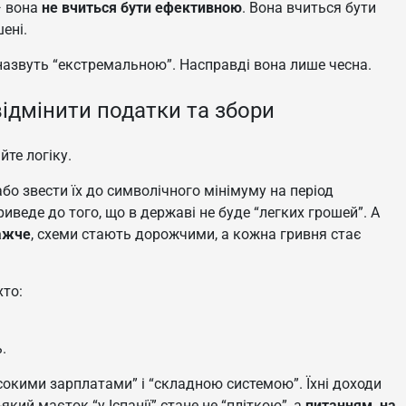
— вона
не вчиться бути ефективною
. Вона вчиться бути
ені.
 назвуть “екстремальною”. Насправді вона лише чесна.
ідмінити податки та збори
йте логіку.
або звести їх до символічного мінімуму на період
иведе до того, що в державі не буде “легких грошей”. А
ажче
, схеми стають дорожчими, а кожна гривня стає
хто:
.
сокими зарплатами” і “складною системою”. Їхні доходи
який маєток “у Іспанії” стане не “пліткою”, а
питанням, на