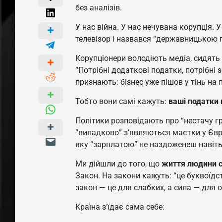
без аналізів.
У нас війна. У нас нечувана корупція. 
телевізор і назвався “державницькою 
Корупціонери володіють медіа, сидять 
“Потрібні додаткові податки, потрібні з
признають: бізнес уже пішов у тінь на 
Тобто вони самі кажуть:
ваші податки
Політики розповідають про “нестачу гро
“випадково” з’являються маєтки у Євр
яку “зарплатою” не наздоженеш навіть
Ми дійшли до того, що
життя людини с
Закон. На закони кажуть: “це буквоїдст
закон — це для слабких, а сила — для 
Країна з’їдає сама себе: