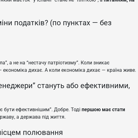
іни податків? (по пунктах — без
ла”, а не на “нестачу патріотизму”. Коли зникає
— економіка дихає. А коли економіка дихає — країна живе.
менеджери” стануть або ефективними,
ає бути ефективнішим”. Добре. Тоді
першою має стати
державу, а держава під життя.
 місцем полювання