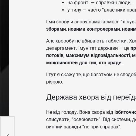
на фронті — справжні люди,
у тилу — часто “власники пра
І ми знову й знову намагаємося “лікув
зборами
,
новими контролерами
,
новим
Але хворобу не вбивають таблетки. Хво
департамент. Імунітет держави — це
пр
потоків
,
максимум відповідальності
,
м
можливостей для тих, хто краде
.
І тут я скажу те, що багатьом не спод
різкою.
Держава хвора від переї
Не від голоду. Вона хвора від
ізбиточно
списувати, “освоювати”. Від системи, д
еми
винний завжди “не при справах”.
е