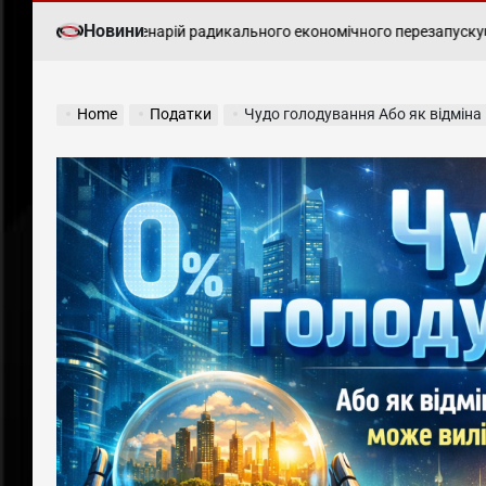
Новини
реформ і сценарій радикального економічного перезапуску
Укр
ПОДАТКИ
POSTED
IN
Home
Податки
Чудо голодування Або як відміна под