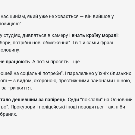
У нас цинізм, який уже не ховається — він вийшов у
позицією”.
у студіях, дивляться в камеру і
вчать країну моралі
:
бори, потрібні нові обмеження”. І в тій самій фразі
половину.
 не працюють
. А потім просять… ще.
шей на соціальні потреби”, і паралельно у їхніх близьких
опі — з видом, охороною, престижними районами і ціною,
 за три життя.
тало дешевшим за папірець
. Суди “поклали” на Основний
во”. Прокурори і поліцейські іноді поводяться так, ніби
обраних.