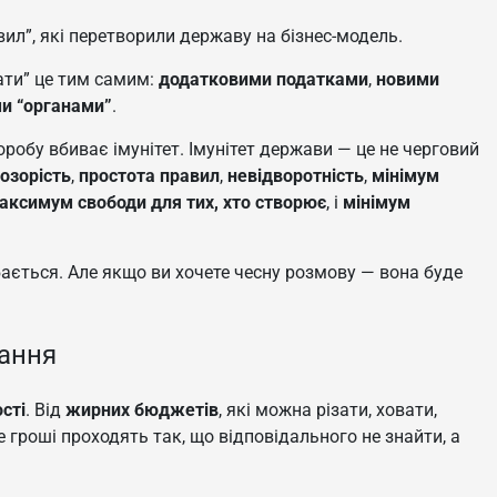
вил”, які перетворили державу на бізнес-модель.
ати” це тим самим:
додатковими податками
,
новими
и “органами”
.
робу вбиває імунітет. Імунітет держави — це не черговий
озорість
,
простота правил
,
невідворотність
,
мінімум
аксимум свободи для тих, хто створює
, і
мінімум
обається. Але якщо ви хочете чесну розмову — вона буде
дання
сті
. Від
жирних бюджетів
, які можна різати, ховати,
е гроші проходять так, що відповідального не знайти, а