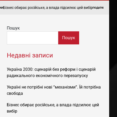
обирає російське, а влада підсилює цей вибір
Єдиний податок: 
ПОДАТКИ
POSTED
IN
Пошук
Пошук
Недавні записи
Україна 2030: сценарій без реформ і сценарій
радикального економічного перезапуску
Україні не потрібні нові “механізми”. Їй потрібна
свобода
Бізнес обирає російське, а влада підсилює цей
вибір