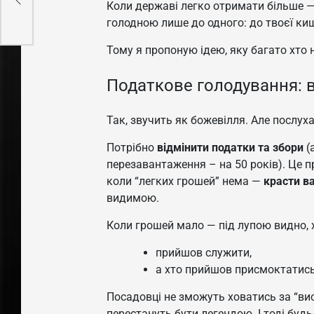
Коли державі легко отримати більше 
голодною лише до одного: до твоєї киш
Тому я пропоную ідею, яку багато хто
Податкове голодування: в
Так, звучить як божевілля. Але послуха
Потрібно
відмінити податки та збори
(
перезавантаження – на 50 років). Це пр
коли “легких грошей” нема —
красти в
видимою.
Коли грошей мало — під лупою видно, 
прийшов служити,
а хто прийшов присмоктатись
Посадовці не зможуть ховатись за “ви
перестануть бути легендою. І тоді будь-