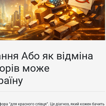
ння Або як відміна
борів може
раїну
фора “для красного слівця”. Це діагноз, який кожен бачить