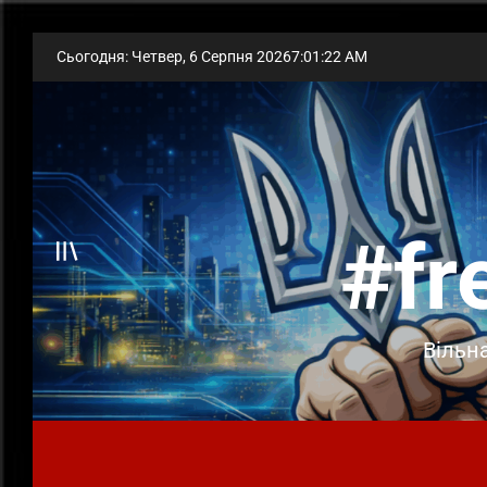
Skip
Сьогодня: Четвер, 6 Серпня 2026
7
:
01
:
23
AM
to
content
#fr
Offcanvas
Вільна