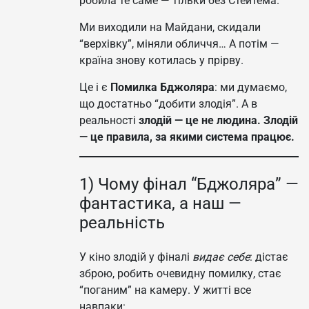
робила те саме — тільки без Стейтема.
Ми виходили на Майдани, скидали
“верхівку”, міняли обличчя… А потім —
країна знову котилась у прірву.
Це і є
Помилка Бджоляра
: ми думаємо,
що достатньо “добити злодія”. А в
реальності
злодій — це не людина. Злодій
— це правила, за якими система працює.
1) Чому фінал “Бджоляра” —
фантастика, а наш —
реальність
У кіно злодій у фіналі
видає себе
: дістає
зброю, робить очевидну помилку, стає
“поганим” на камеру. У житті все
навпаки: