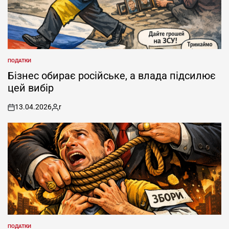
ПОДАТКИ
POSTED
IN
Бізнес обирає російське, а влада підсилює
цей вибір
13.04.2026
r
on
Posted
by
ПОДАТКИ