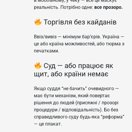
в мобільному, у чеку — все це маскує
реальність. Потрібно одне:
все прозоро.
Торгівля без кайданів
Ввіз/вивіз — мінімум бар’єрів. Україна —
це або країна можливостей, або тюрма з
печатками.
Суд — або працює як
щит, або країни немає
Якщо суддя “не бачить” очевидного —
має бути механізм, який повертає
рішення до людей (присяжні / прозорі
процедури / відповідальність). Бо без
справедливого суду будь-яка “реформа”
— це плакат.