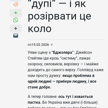
“дупі” — і як
розірвати це
коло
on
15.02.2026
r
Уяви сцену з
“Бджоляра”
: Джейсон
Стейтем іде крізь “систему”, ламає
охорону, силовиків, верхівку — і майже
доходить до самого верху. Голлівуд каже
нам просту думку:
якщо проблема в
одній людині — прибери людину, і все
стане добре.
А тепер головне:
ось тут і ховається
пастка.
Бо Україна вже двічі (і більше)