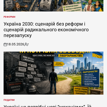
РЕФОРМИ
POSTED
IN
Україна 2030: сценарій без реформ і
сценарій радикального економічного
перезапуску
18.05.2026
r
on
Posted
by
ПОДАТКИ
POSTED
IN