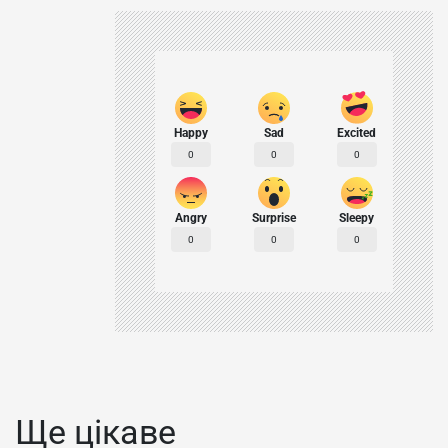
Happy
Sad
Excited
0
0
0
Angry
Surprise
Sleepy
0
0
0
Ще цікаве