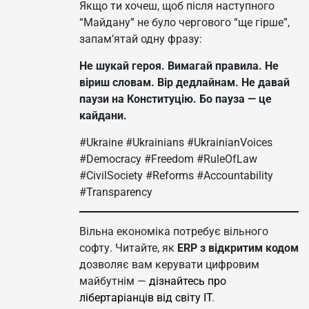
Якщо ти хочеш, щоб після наступного
“Майдану” не було чергового “ще гірше”,
запам’ятай одну фразу:
Не шукай героя. Вимагай правила.
Не
віриш словам. Вір дедлайнам.
Не давай
паузи на Конституцію. Бо пауза — це
кайдани.
#Ukraine #Ukrainians #UkrainianVoices
#Democracy #Freedom #RuleOfLaw
#CivilSociety #Reforms #Accountability
#Transparency
Вільна економіка потребує вільного
софту. Читайте, як
ERP з відкритим кодом
дозволяє вам керувати цифровим
майбутнім —
дізнайтесь про
лібертаріанців від світу IT
.