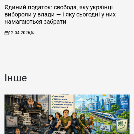
POSTED
IN
Єдиний податок: свобода, яку українці
вибороли у влади — і яку сьогодні у них
намагаються забрати
12.04.2026
r
on
Posted
by
Інше