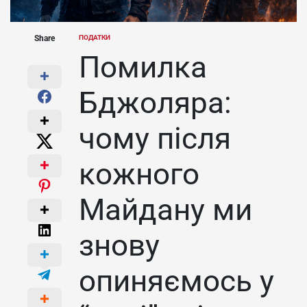
Share
ПОДАТКИ
POSTED
IN
Помилка
Бджоляра:
чому після
кожного
Майдану ми
знову
опиняємось у