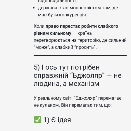
відповідальності,
держава стає монополістом там, де
має бути конкуренція.
Коли
право перестає робити слабкого
рівним сильному
— країна
перетворюється на територію, де сильний
“може”, а слабкий “просить”.
5) І ось тут потрібен
справжній “Бджоляр” — не
людина, а механізм
У реальному світі “Бджоляр” перемагає
не кулаком. Він перемагає тим, що:
1) Є ідея