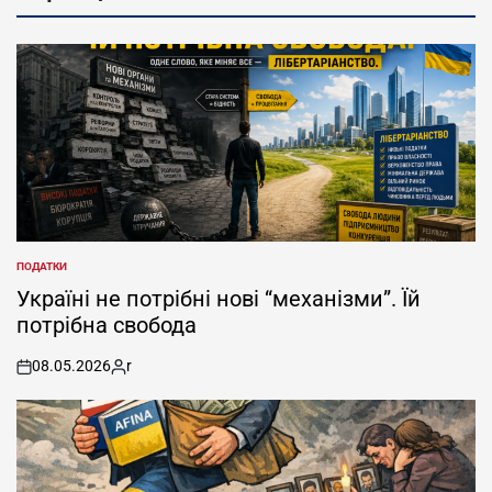
ПОДАТКИ
POSTED
IN
Україні не потрібні нові “механізми”. Їй
потрібна свобода
08.05.2026
r
on
Posted
by