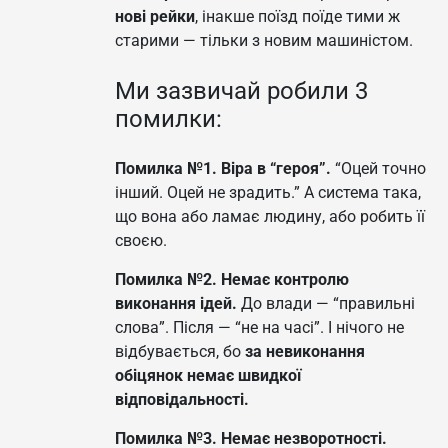
нові рейки
, інакше поїзд поїде тими ж
старими — тільки з новим машиністом.
Ми зазвичай робили 3
помилки:
Помилка №1. Віра в “героя”.
“Оцей точно
інший. Оцей не зрадить.” А система така,
що вона або ламає людину, або робить її
своєю.
Помилка №2. Немає контролю
виконання ідей.
До влади — “правильні
слова”. Після — “не на часі”. І нічого не
відбувається, бо
за невиконання
обіцянок немає швидкої
відповідальності.
Помилка №3. Немає незворотності.