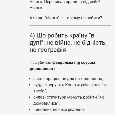
Нічого. Переписав правила під себе?
Нічого.
А якщо “нічого” — то чому не робити?
4) Що робить країну “в
дупі”: не війна, не бідність,
не географія
Нас убиває
феодалізм під соусом
державності
:
закон працює не для всіх однаково,
судді ігнорують Конституцію, коли “так
треба”,
силові структури можуть робити “як
домовились”,
чиновник не несе реальної