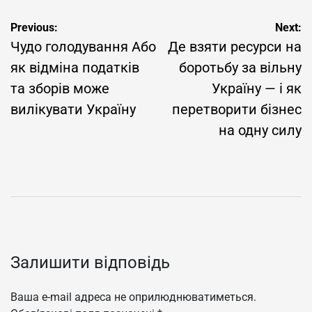
Навігація
Previous:
Next:
Чудо голодування Або
Де взяти ресурси на
записів
як відміна податків
боротьбу за вільну
та зборів може
Україну — і як
вилікувати Україну
перетворити бізнес
на одну силу
Залишити відповідь
Ваша e-mail адреса не оприлюднюватиметься.