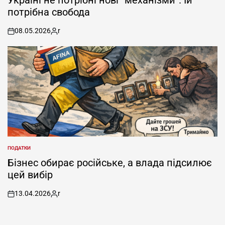
Україні не потрібні нові “механізми”. Їй
потрібна свобода
08.05.2026
r
on
Posted
by
ПОДАТКИ
POSTED
IN
Бізнес обирає російське, а влада підсилює
цей вибір
13.04.2026
r
on
Posted
by