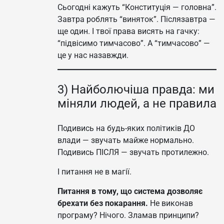
Сьогодні кажуть “Конституція — головна”.
Завтра роблять “виняток”. Післязавтра —
ще один. І твої права висять на гачку:
“підвісимо тимчасово”. А “тимчасово” —
це у нас назавжди.
3) Найболючіша правда: ми
міняли людей, а не правила
Подивись на будь-яких політиків ДО
влади — звучать майже нормально.
Подивись ПІСЛЯ — звучать протилежно.
І питання не в магії.
Питання в тому, що система дозволяє
брехати без покарання.
Не виконав
програму? Нічого. Зламав принципи?