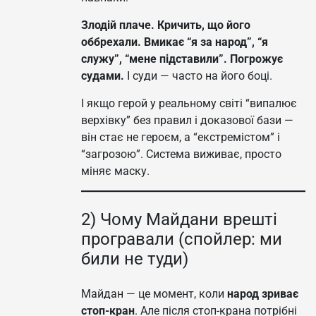
Злодій плаче.
Кричить, що його
оббрехали.
Вмикає “я за народ”, “я
служу”, “мене підставили”.
Погрожує
судами.
І суди — часто на його боці.
І якщо герой у реальному світі “випалює
верхівку” без правил і доказової бази —
він стає не героєм, а “екстремістом” і
“загрозою”. Система виживає, просто
міняє маску.
2) Чому Майдани врешті
програвали (спойлер: ми
били не туди)
Майдан — це момент, коли
народ зриває
стоп-кран
. Але після стоп-крана потрібні