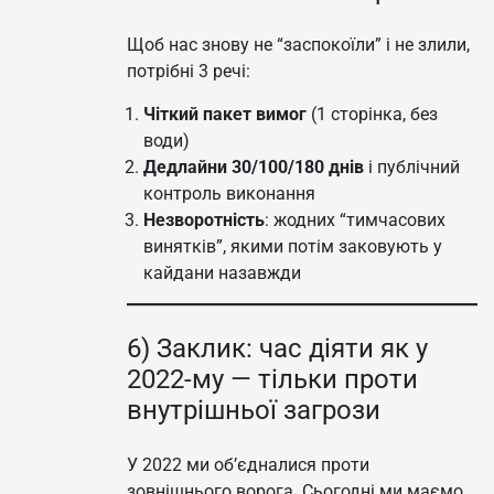
Щоб нас знову не “заспокоїли” і не злили,
потрібні 3 речі:
Чіткий пакет вимог
(1 сторінка, без
води)
Дедлайни 30/100/180 днів
і публічний
контроль виконання
Незворотність
: жодних “тимчасових
винятків”, якими потім заковують у
кайдани назавжди
6) Заклик: час діяти як у
2022-му — тільки проти
внутрішньої загрози
У 2022 ми об’єдналися проти
зовнішнього ворога. Сьогодні ми маємо