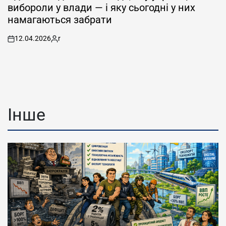
вибороли у влади — і яку сьогодні у них
намагаються забрати
12.04.2026
r
on
Posted
by
Інше