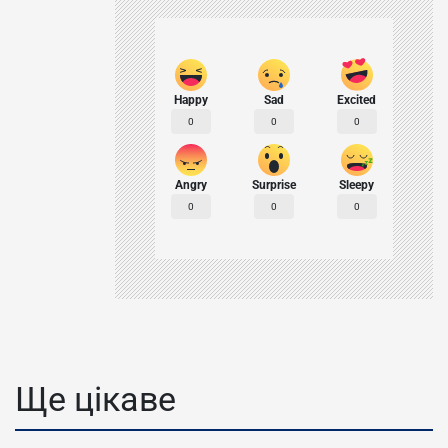
Happy
Sad
Excited
0
0
0
Angry
Surprise
Sleepy
0
0
0
Ще цікаве