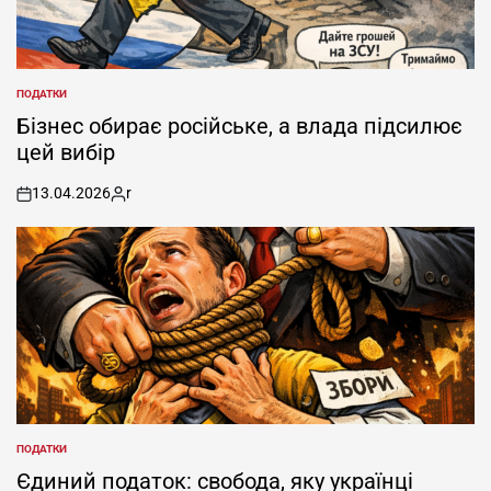
ПОДАТКИ
POSTED
IN
Бізнес обирає російське, а влада підсилює
цей вибір
13.04.2026
r
on
Posted
by
ПОДАТКИ
POSTED
IN
Єдиний податок: свобода, яку українці