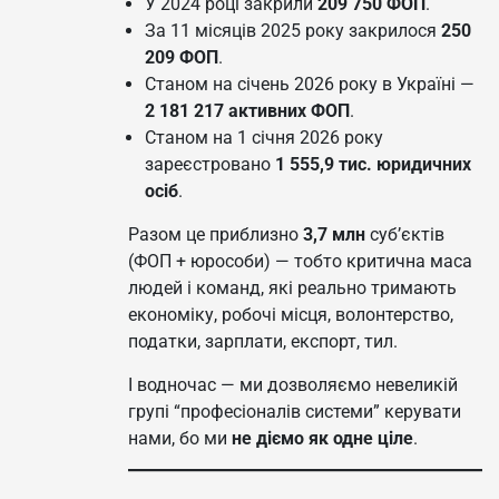
У 2024 році закрили
209 750 ФОП
.
За 11 місяців 2025 року закрилося
250
209 ФОП
.
Станом на січень 2026 року в Україні —
2 181 217 активних ФОП
.
Станом на 1 січня 2026 року
зареєстровано
1 555,9 тис. юридичних
осіб
.
Разом це приблизно
3,7 млн
суб’єктів
(ФОП + юрособи) — тобто критична маса
людей і команд, які реально тримають
економіку, робочі місця, волонтерство,
податки, зарплати, експорт, тил.
І водночас — ми дозволяємо невеликій
групі “професіоналів системи” керувати
нами, бо ми
не діємо як одне ціле
.