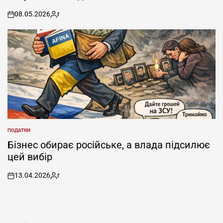
08.05.2026
r
on
Posted
by
ПОДАТКИ
POSTED
IN
Бізнес обирає російське, а влада підсилює
цей вибір
13.04.2026
r
on
Posted
by