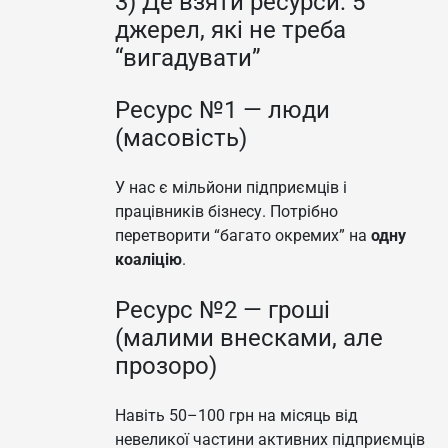
3) Де взяти ресурси: 5
джерел, які не треба
“вигадувати”
Ресурс №1 — люди
(масовість)
У нас є мільйони підприємців і
працівників бізнесу. Потрібно
перетворити “багато окремих” на
одну
коаліцію
.
Ресурс №2 — гроші
(малими внесками, але
прозоро)
Навіть 50–100 грн на місяць від
невеликої частини активних підприємців