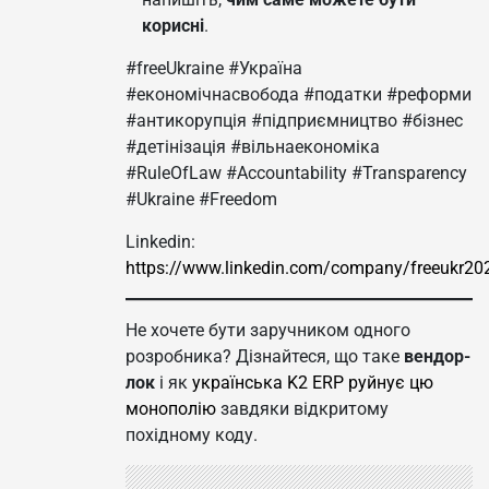
корисні
.
#freeUkraine #Україна
#економічнасвобода #податки #реформи
#антикорупція #підприємництво #бізнес
#детінізація #вільнаекономіка
#RuleOfLaw #Accountability #Transparency
#Ukraine #Freedom
Linkedin:
https://www.linkedin.com/company/freeukr20
Не хочете бути заручником одного
розробника? Дізнайтеся, що таке
вендор-
лок
і як
українська K2 ERP руйнує цю
монополію
завдяки відкритому
похідному коду.