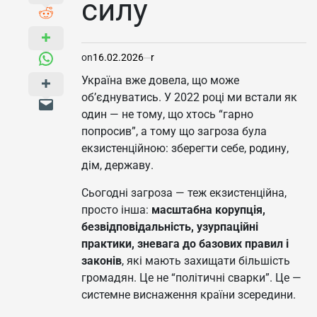
силу
on
16.02.2026
r
Україна вже довела, що може
об’єднуватись. У 2022 році ми встали як
один — не тому, що хтось “гарно
попросив”, а тому що загроза була
екзистенційною: зберегти себе, родину,
дім, державу.
Сьогодні загроза — теж екзистенційна,
просто інша:
масштабна корупція,
безвідповідальність, узурпаційні
практики, зневага до базових правил і
законів
, які мають захищати більшість
громадян. Це не “політичні сварки”. Це —
системне виснаження країни зсередини.