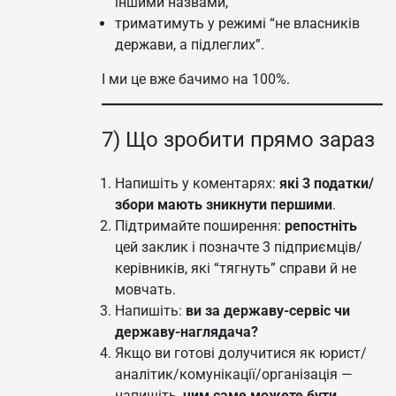
іншими назвами,
триматимуть у режимі “не власників
держави, а підлеглих”.
І ми це вже бачимо на 100%.
7) Що зробити прямо зараз
Напишіть у коментарях:
які 3 податки/
збори мають зникнути першими
.
Підтримайте поширення:
репостніть
цей заклик і позначте 3 підприємців/
керівників, які “тягнуть” справи й не
мовчать.
Напишіть:
ви за державу-сервіс чи
державу-наглядача?
Якщо ви готові долучитися як юрист/
аналітик/комунікації/організація —
напишіть,
чим саме можете бути