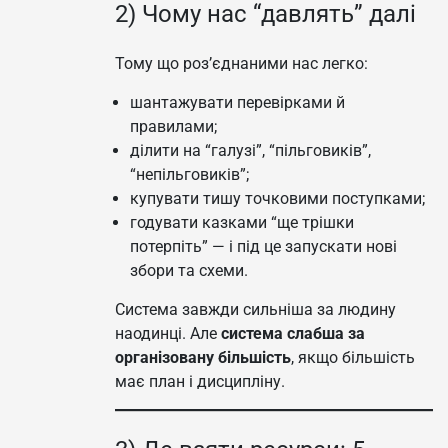
2) Чому нас “давлять” далі
Тому що роз’єднаними нас легко:
шантажувати перевірками й
правилами;
ділити на “галузі”, “пільговиків”,
“непільговиків”;
купувати тишу точковими поступками;
годувати казками “ще трішки
потерпіть” — і під це запускати нові
збори та схеми.
Система завжди сильніша за людину
наодинці. Але
система слабша за
організовану більшість
, якщо більшість
має план і дисципліну.