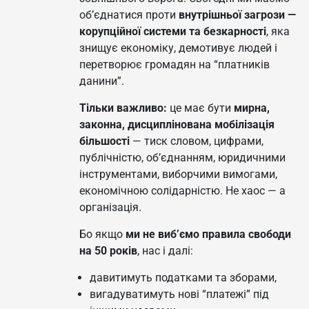
об’єднатися проти
внутрішньої загрози —
корупційної системи та безкарності
, яка
знищує економіку, демотивує людей і
перетворює громадян на “платників
данини”.
Тільки важливо:
це має бути
мирна,
законна, дисциплінована мобілізація
більшості
— тиск словом, цифрами,
публічністю, об’єднанням, юридичними
інструментами, виборчими вимогами,
економічною солідарністю. Не хаос — а
організація.
Бо якщо
ми не виб’ємо правила свободи
на 50 років
, нас і далі:
давитимуть податками та зборами,
вигадуватимуть нові “платежі” під