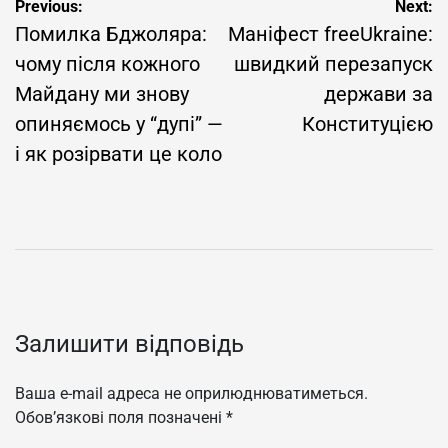
Навігація
Previous:
Next:
Помилка Бджоляра:
Маніфест freeUkraine:
записів
чому після кожного
швидкий перезапуск
Майдану ми знову
держави за
опиняємось у “дупі” —
Конституцією
і як розірвати це коло
Залишити відповідь
Ваша e-mail адреса не оприлюднюватиметься.
Обов’язкові поля позначені
*