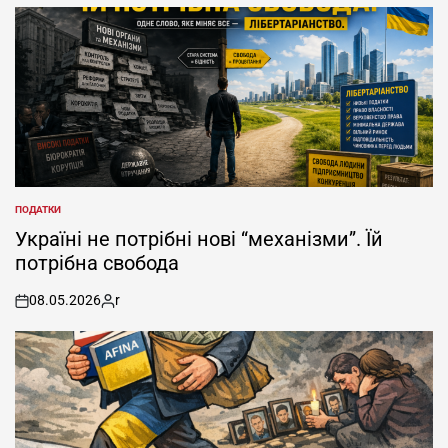
ПОДАТКИ
POSTED
IN
Україні не потрібні нові “механізми”. Їй
потрібна свобода
08.05.2026
r
on
Posted
by