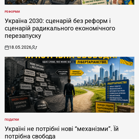
РЕФОРМИ
POSTED
IN
Україна 2030: сценарій без реформ і
сценарій радикального економічного
перезапуску
18.05.2026
r
on
Posted
by
ПОДАТКИ
POSTED
IN
Україні не потрібні нові “механізми”. Їй
потрібна свобода